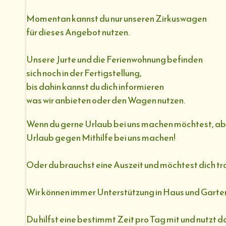
Momentan kannst du nur unseren Zirkuswagen
für dieses Angebot nutzen.
Unsere Jurte und die Ferienwohnung befinden
sich noch in der Fertigstellung,
bis dahin kannst du dich informieren
was wir anbieten oder den Wagen nutzen.
Wenn du gerne Urlaub bei uns machen möchtest, aber
Urlaub gegen Mithilfe bei uns machen!
Oder du brauchst eine Auszeit und möchtest dich tr
Wir können immer Unterstützung in Haus und Garten 
Du hilfst eine bestimmt Zeit pro Tag mit und nutz