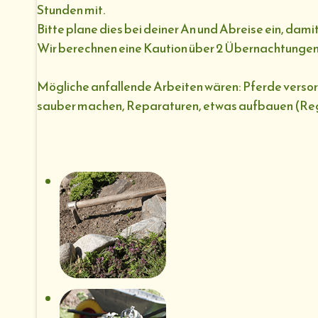
Stunden mit.
Bitte plane dies bei deiner An und Abreise ein, dam
Wir berechnen eine Kaution über 2 Übernachtungen (
Mögliche anfallende Arbeiten wären: Pferde versorge
sauber machen, Reparaturen, etwas aufbauen (Regal