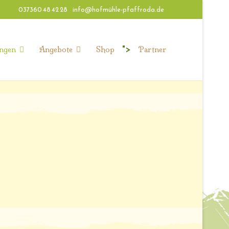
037360 48 42 28
info@hofmühle-pfaffroda.de
">
ngen
Angebote
Shop
Partner