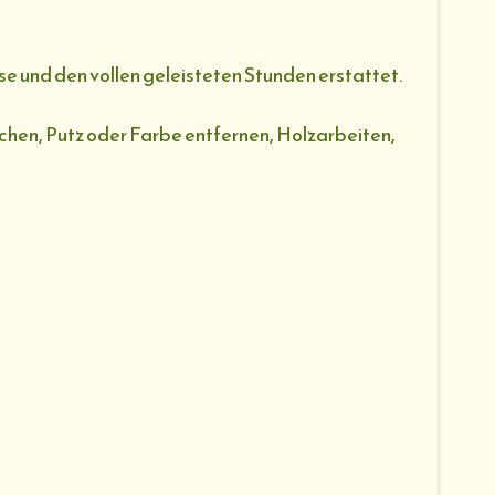
e und den vollen geleisteten Stunden erstattet.
ichen, Putz oder Farbe entfernen, Holzarbeiten,