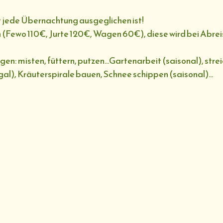
it jede Übernachtung ausgeglichen ist!
Fewo 110€, Jurte 120€, Wagen 60€), diese wird bei Abreis
n: misten, füttern, putzen...Gartenarbeit (saisonal), stre
), Kräuterspirale bauen, Schnee schippen (saisonal)...